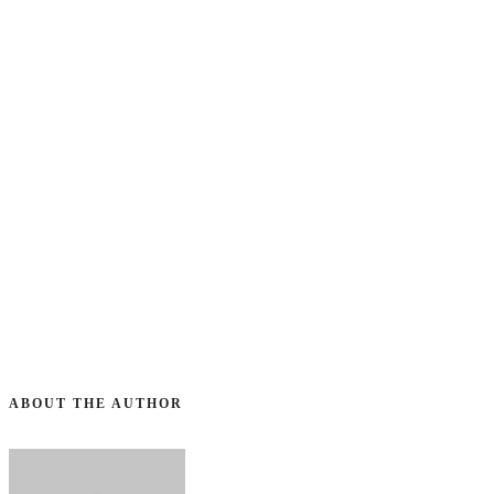
In enim justo, rhoncus ut, imperdiet a, venenatis vitae, justo. Nullam
dictum felis eu pede mollis pretium. Pellentesque habitant morbi
tristique senectus et netus et male.
ABOUT THE AUTHOR